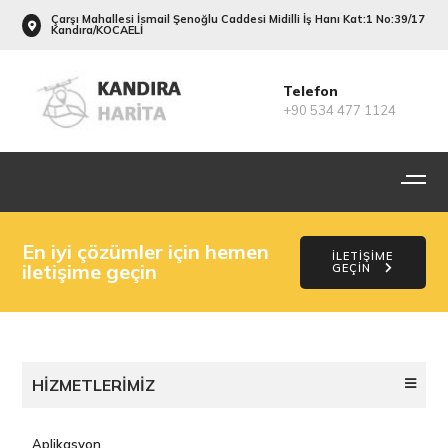
Çarşı Mahallesi İsmail Şenoğlu Caddesi Midilli İş Hanı Kat:1 No:39/17
Kandıra/KOCAELİ
Telefon
+90 534 477 1124
En iyi çözümler için hemen
İLETİŞİME
iletişime geçin
GEÇİN
HİZMETLERİMİZ
Aplikasyon