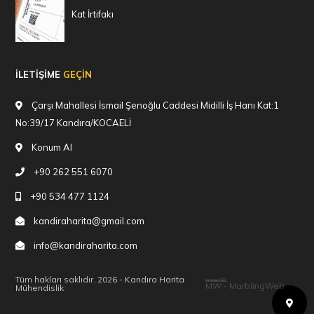
Kat İrtifakı
İLETİŞİME
GEÇİN
Çarşı Mahallesi İsmail Şenoğlu Caddesi Midilli İş Hanı Kat:1
No:39/17 Kandıra/KOCAELİ
Konum Al
+90 262 551 6070
+90 534 477 1124
kandiraharita@gmail.com
info@kandiraharita.com
Tüm hakları saklıdır. 2026 - Kandıra Harita
MW - MarblingWeb
Mühendislik