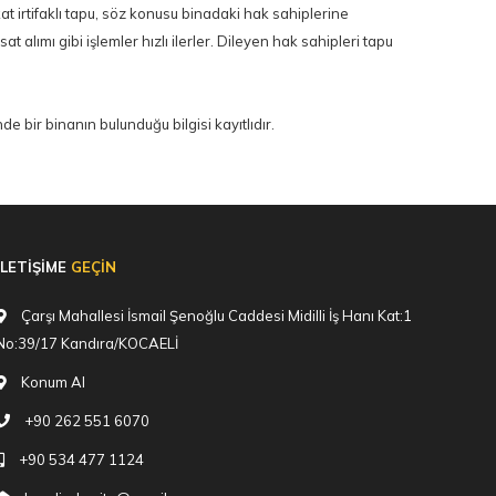
at irtifaklı tapu, söz konusu binadaki hak sahiplerine
sat alımı gibi işlemler hızlı ilerler. Dileyen hak sahipleri tapu
İLETİŞİME
GEÇİN
Çarşı Mahallesi İsmail Şenoğlu Caddesi Midilli İş Hanı Kat:1
No:39/17 Kandıra/KOCAELİ
Konum Al
+90 262 551 6070
+90 534 477 1124