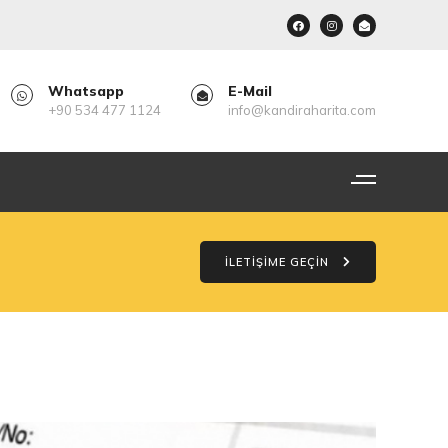
Whatsapp
E-Mail
+90 534 477 1124
info@kandiraharita.com
İLETİŞİME GEÇİN