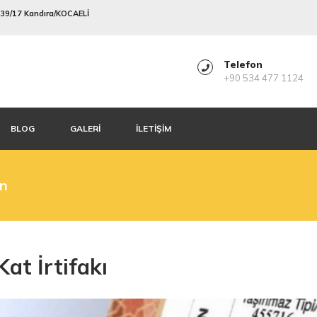
o:39/17 Kandıra/KOCAELİ
Telefon
+90 534 477 1124
BLOG
GALERİ
İLETİŞİM
in
Kat İrtifakı