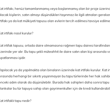
Kat irtifakı, henüz tamamlanmamış veya başlanmamış olan bir proje üzerinde 
lacak kişilerin, satın almayı düşündükleri taşınmaz ile ilgili atmaları gerek
rtifakı ya da kat mülkiyeti tapusu olan evlerin tercih edilmesi tavsiye edilme
at irtifakı nasıl kurulur?
Kat irtifak tapusu, ortada daire olmamasına rağmen tapu dairesi tarafından 
zerinde yer alır. Bu tapu şekli müteahhit ile daire satın alan kişi arasında
spatlanması işidir.
apılacak ya da yapılmakta olan binaların üzerinde kat irtifakı kurulur. Kat ir
ırasında herhangi bir sıkıntı yaşanmayan bu tapu türlerinde her hak sahibinin
önceki adım olarak da düşünülebilir. Burada hak sahipleri daha sonra tapu m
ankalar bu tür tapuya sahip olan gayrimenkuller için de kredi kullandırabili
at irtifaklı tapu nedir?