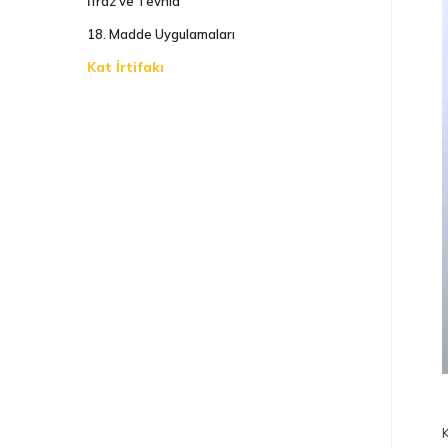
İfraz ve Tevhid
18. Madde Uygulamaları
Kat İrtifakı
K