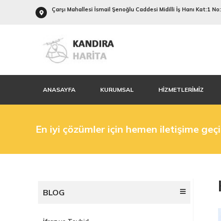
Çarşı Mahallesi İsmail Şenoğlu Caddesi Midilli İş Hanı Kat:1 N
ANASAYFA
KURUMSAL
HİZMETLERİMİZ
En iyi çözümler için hemen iletişime geç
BLOG