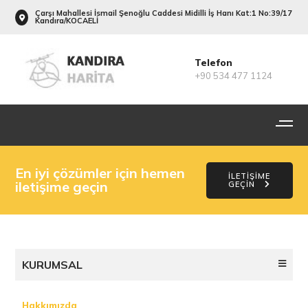
Çarşı Mahallesi İsmail Şenoğlu Caddesi Midilli İş Hanı Kat:1 No:39/17
Kandıra/KOCAELİ
Telefon
+90 534 477 1124
En iyi çözümler için hemen
İLETİŞİME
iletişime geçin
GEÇİN
KURUMSAL
Hakkımızda