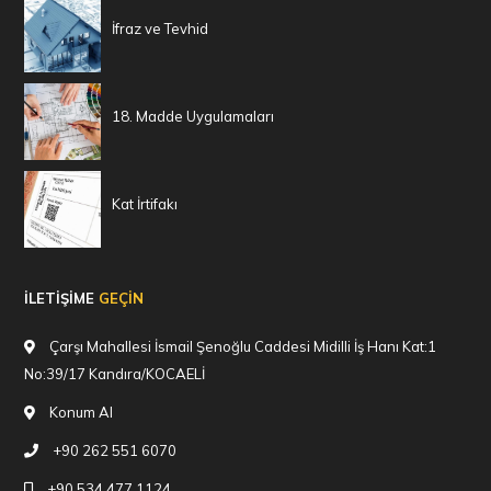
İfraz ve Tevhid
18. Madde Uygulamaları
Kat İrtifakı
İLETİŞİME
GEÇİN
Çarşı Mahallesi İsmail Şenoğlu Caddesi Midilli İş Hanı Kat:1
No:39/17 Kandıra/KOCAELİ
Konum Al
+90 262 551 6070
+90 534 477 1124